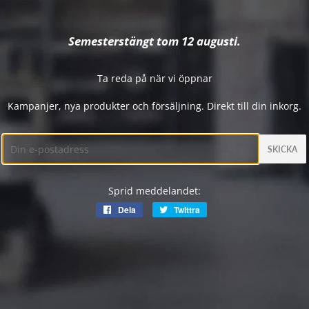
Semesterstängt tom 12 augusti.
Ta reda på när vi öppnar
Kampanjer, nya produkter och försäljning. Direkt till din inkorg.
E-
post
Sprid meddelandet:
Dela
Dela
Twittra
Twittra
på
på
Facebook
Twitter