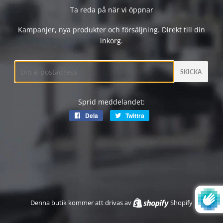
Ta reda på när vi öppnar
Kampanjer, nya produkter och försäljning. Direkt till din
inkorg.
E-
post
Sprid meddelandet:
Dela
Dela
Twittra
Twittra
på
på
Facebook
Twitter
Denna butik kommer att drivas av
Shopify