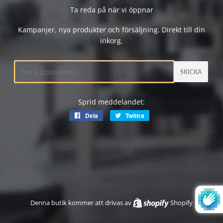
Ta reda på när vi öppnar
Kampanjer, nya produkter och försäljning. Direkt till din
inkorg.
E-
post
Sprid meddelandet:
Dela
Dela
Twittra
Twittra
på
på
Facebook
Twitter
Denna butik kommer att drivas av
Shopify