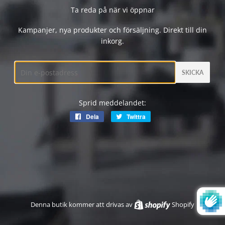
Ta reda på när vi öppnar
Kampanjer, nya produkter och försäljning. Direkt till din
inkorg.
E-
post
Sprid meddelandet:
Dela
Dela
Twittra
Twittra
på
på
Facebook
Twitter
Denna butik kommer att drivas av
Shopify