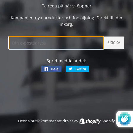
Ta reda på när vi öppnar
Kampanjer, nya produkter och försäljning. Direkt till din
inkorg.
E-
post
Sprid meddelandet:
Dela
Dela
Twittra
Twittra
på
på
Facebook
Twitter
Denna butik kommer att drivas av
Shopify