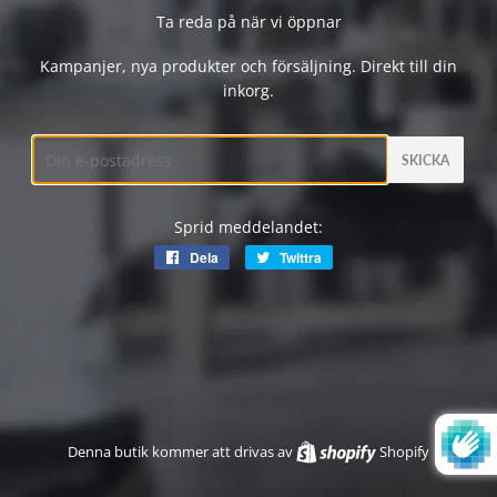
Ta reda på när vi öppnar
Kampanjer, nya produkter och försäljning. Direkt till din
inkorg.
E-
post
Sprid meddelandet:
Dela
Dela
Twittra
Twittra
på
på
Facebook
Twitter
Denna butik kommer att drivas av
Shopify