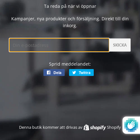
Ta reda på när vi öppnar
Kampanjer, nya produkter och försäljning. Direkt till din
inkorg.
E-
post
Sprid meddelandet:
Dela
Dela
Twittra
Twittra
på
på
Facebook
Twitter
Denna butik kommer att drivas av
Shopify