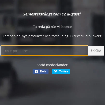
Semesterstängt tom 12 augusti.
Ta reda på när vi öppnar
Kampanjer, nya produkter och försäljning. Direkt till din inkorg.
E-
post
Sprid meddelandet:
Dela
Dela
Twittra
Twittra
på
på
Facebook
Twitter