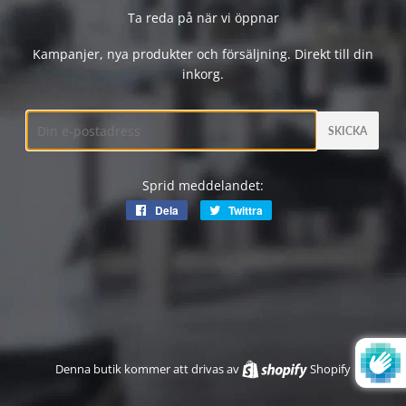
Ta reda på när vi öppnar
Kampanjer, nya produkter och försäljning. Direkt till din
inkorg.
E-
post
Sprid meddelandet:
Dela
Dela
Twittra
Twittra
på
på
Facebook
Twitter
Denna butik kommer att drivas av
Shopify